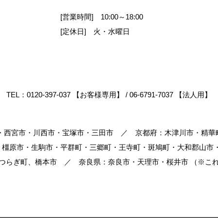
[営業時間] 10:00～18:00
[定休日] 火・水曜日
TEL：
0120-397-037 【お客様専用】
/
06-6791-7037 【法人用】
がなく第三者に開示することはありません。
市・西宮市・川西市・宝塚市・三田市 ／ 京都府：木津川市・精華
・橿原市・生駒市・平群町・三郷町・王寺町・斑鳩町・大和郡山市
かつらぎ町、橋本市 ／ 奈良県：奈良市・天理市・桜井市 （※こ
のために緊急の必要性がある場合
合。