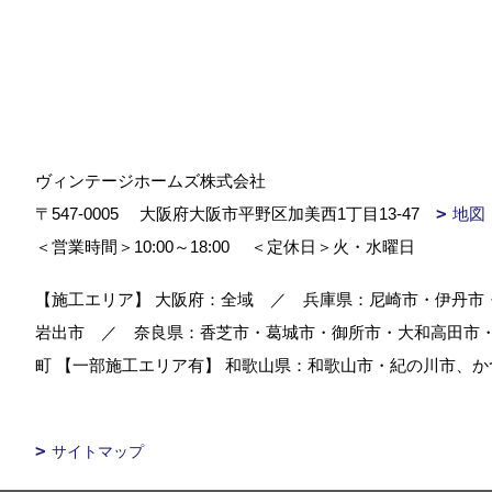
3.お客様の家づくりに関するご提案
4.必要に応じてお客様へのご連絡
ヴィンテージホームズ株式会社
■第三者への開示
〒547-0005
大阪府大阪市平野区加美西1丁目13-47
地図
取得した個人情報は、お客様の同意
＜営業時間＞10:00～18:00
＜定休日＞火・水曜日
ただし、次の場合は除きます。
【施工エリア】 大阪府：全域 ／ 兵庫県：尼崎市・伊丹
岩出市 ／ 奈良県：香芝市・葛城市・御所市・大和高田市
町 【一部施工エリア有】 和歌山県：和歌山市・紀の川市、
1.法令に基づく場合
2.人の生命、身体及び財産の保護
サイトマップ
3.協力会社と提携して業務を行う場