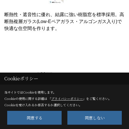
断熱性・遮音性に優れ、結露に強い樹脂窓を標準採用。高
断熱複層ガラス(Low-Eペアガラス・アルゴンガス入り)で
快適な住空間を作ります。
よくあるご質問
Cookieポリシー
Q1 子供と一緒に参加できますか？
当サイトではCookieを使用します。
Cookieの使用に関する詳細は 「
プライバシーポリシー
」をご覧ください。
もちろんご参加いただけます。キッズスペースもございま
Cookieを受け入れるか拒否するか選択してください。
すので、どうぞご利用ください。
同意する
同意しない