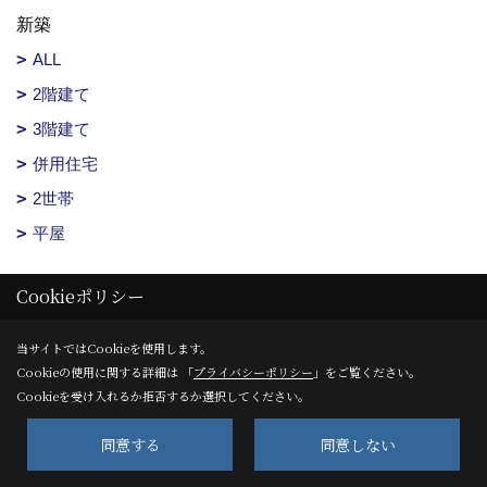
新築
ALL
2階建て
3階建て
併用住宅
2世帯
平屋
リフォーム
Cookieポリシー
ALL
当サイトではCookieを使用します。
戸建
Cookieの使用に関する詳細は 「
プライバシーポリシー
」をご覧ください。
マンション
Cookieを受け入れるか拒否するか選択してください。
店舗
同意する
同意しない
スタイル別