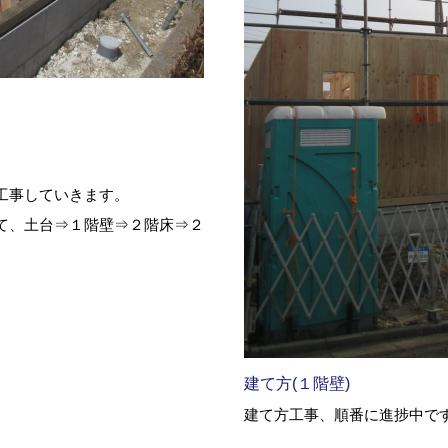
工事していきます。
て、土台⇒１階壁⇒２階床⇒２
建て方(１階壁)
建て方工事、順番に進捗中で