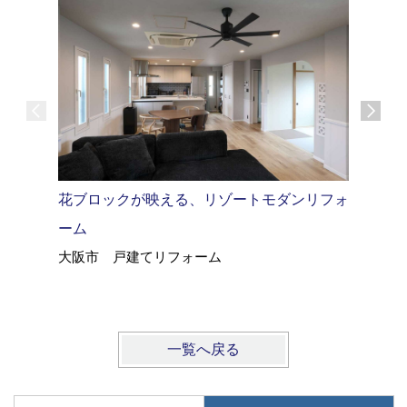
築35年
花ブロックが映える、リゾートモダンリフォ
イルリノ
ーム
大阪市 
大阪市 戸建てリフォーム
一覧へ戻る