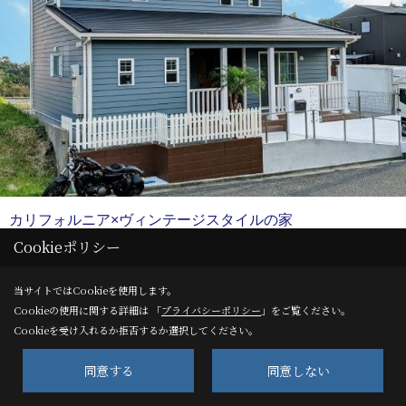
カリフォルニア×ヴィンテージスタイルの家
Cookieポリシー
和歌山市 新築
当サイトではCookieを使用します。
Cookieの使用に関する詳細は 「
プライバシーポリシー
」をご覧ください。
Cookieを受け入れるか拒否するか選択してください。
同意する
同意しない