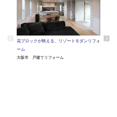
築35年
花ブロックが映える、リゾートモダンリフォ
イルリノ
ーム
大阪市 
大阪市 戸建てリフォーム