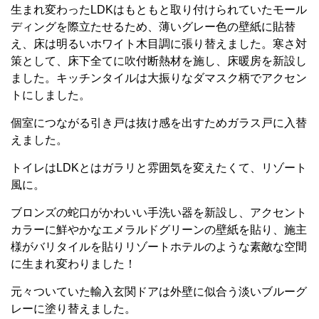
生まれ変わったLDKはもともと取り付けられていたモール
ディングを際立たせるため、薄いグレー色の壁紙に貼替
え、床は明るいホワイト木目調に張り替えました。寒さ対
策として、床下全てに吹付断熱材を施し、床暖房を新設し
ました。キッチンタイルは大振りなダマスク柄でアクセン
トにしました。
個室につながる引き戸は抜け感を出すためガラス戸に入替
えました。
トイレはLDKとはガラリと雰囲気を変えたくて、リゾート
風に。
ブロンズの蛇口がかわいい手洗い器を新設し、アクセント
カラーに鮮やかなエメラルドグリーンの壁紙を貼り、施主
様がバリタイルを貼りリゾートホテルのような素敵な空間
に生まれ変わりました！
元々ついていた輸入玄関ドアは外壁に似合う淡いブルーグ
レーに塗り替えました。