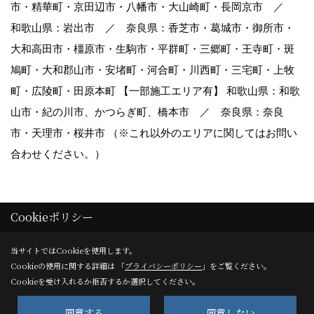
市・精華町・京田辺市・八幡市・大山崎町・長岡京市 ／
和歌山県：岩出市 ／ 奈良県：香芝市・葛城市・御所市・
大和高田市・橿原市・生駒市・平群町・三郷町・王寺町・斑
鳩町・大和郡山市・安堵町・河合町・川西町・三宅町・上牧
町・広陵町・田原本町 【一部施工エリア有】 和歌山県：和歌
山市・紀の川市、かつらぎ町、橋本市 ／ 奈良県：奈良
市・天理市・桜井市 （※これ以外のエリアに関してはお問い
合わせください。）
Cookieポリシー
Copyright (c) vintage-homes. All Rights Reserved.
当サイトではCookieを使用します。
Cookieの使用に関する詳細は 「
プライバシーポリシー
」をご覧ください。
Produced by
ゴデスクリエイト
Cookieを受け入れるか拒否するか選択してください。
同意する
同意しない