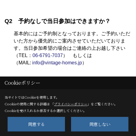
Q2 予約なしで当日参加はできますか？
基本的にはご予約制となっております。ご予約いただ
いた方から優先的にご案内させていただいておりま
す。当日参加希望の場合はご連絡の上お越し下さい
（TEL：
06-6791-7037
） もしくは
（MAIL:
info@vintage-homes.jp
）
Cookieポリシー
Q3 都合が合いません。別の日でも見学できま
すか？
当サイトではCookieを使用します。
Cookieの使用に関する詳細は 「
プライバシーポリシー
」をご覧ください。
見学会の日程以外の見学を希望される場合は直接お問
Cookieを受け入れるか拒否するか選択してください。
合せ下さい。
同意する
同意しない