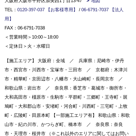
大阪府大阪市平野区加美西1丁目13-47
地図
TEL：
0120-397-037 【お客様専用】
/
06-6791-7037 【法人
用】
FAX：06-6791-7038
＜営業時間＞10:00～18:00
＜定休日＞火・水曜日
【施工エリア】 大阪府：全域 ／ 兵庫県：尼崎市・伊丹
市・西宮市・川西市・宝塚市・三田市 ／ 京都府：木津川
市・精華町・京田辺市・八幡市・大山崎町・長岡京市 ／
和歌山県：岩出市 ／ 奈良県：香芝市・葛城市・御所市・
大和高田市・橿原市・生駒市・平群町・三郷町・王寺町・斑
鳩町・大和郡山市・安堵町・河合町・川西町・三宅町・上牧
町・広陵町・田原本町 【一部施工エリア有】 和歌山県：和歌
山市・紀の川市、かつらぎ町、橋本市 ／ 奈良県：奈良
市・天理市・桜井市 （※これ以外のエリアに関してはお問い