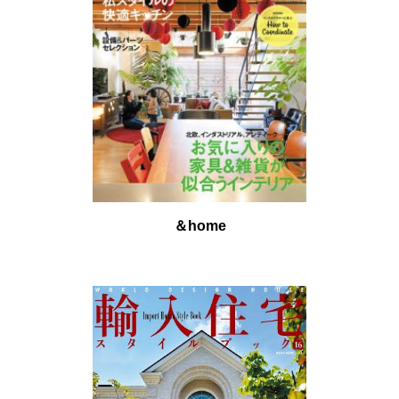
＆home